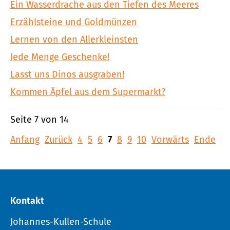
Ein Wasserdrache aus den Tiefen des Meeres
Erzählsteine und Goldmünzen
Lernen von den Allerkleinsten
Jede Menge Geschenke!
Lasst uns Dinos ausgraben!
Kommen Äpfel aus dem Supermarkt?
Seite 7 von 14
Anfang
Zurück
4
5
6
7
8
9
10
Vorwärts
Ende
Kontakt
Johannes-Kullen-Schule