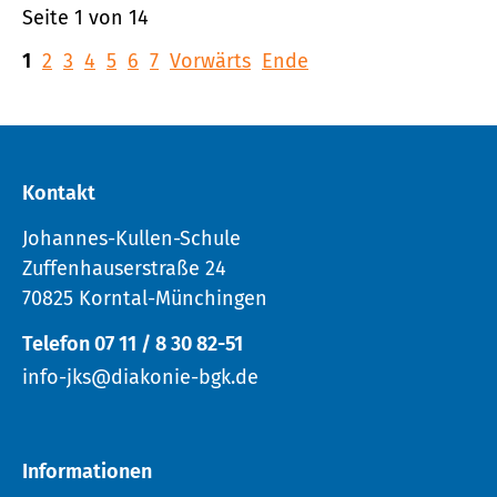
Seite 1 von 14
1
2
3
4
5
6
7
Vorwärts
Ende
Kontakt
Johannes-Kullen-Schule
Zuffenhauserstraße 24
70825 Korntal-Münchingen
Telefon 07 11 / 8 30 82-51
info-jks@diakonie-bgk.de
Informationen