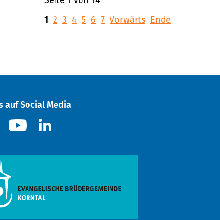
Seite 1 von 14
1
2
3
4
5
6
7
Vorwärts
Ende
s auf Social Media