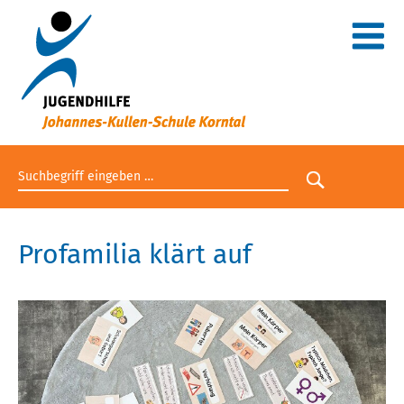
Suchbegriff eingeben
Suche star
Profamilia klärt auf