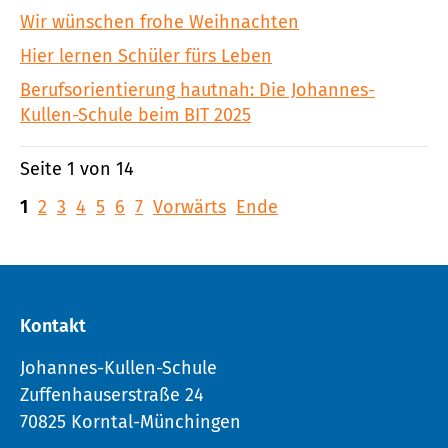
Wir wünschen frohe Weihnachten
Hier lernen Schüler fürs Leben
Berufsorientierung hautnah: Die Johannes-
Kullen-Schule beim BIT 2025
Seite 1 von 14
1
2
3
4
5
6
7
Vorwärts
Ende
Kontakt
Johannes-Kullen-Schule
Zuffenhauserstraße 24
70825 Korntal-Münchingen