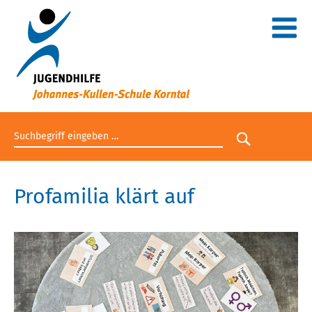
Suchbegriff eingeben
Suche star
Profamilia klärt auf