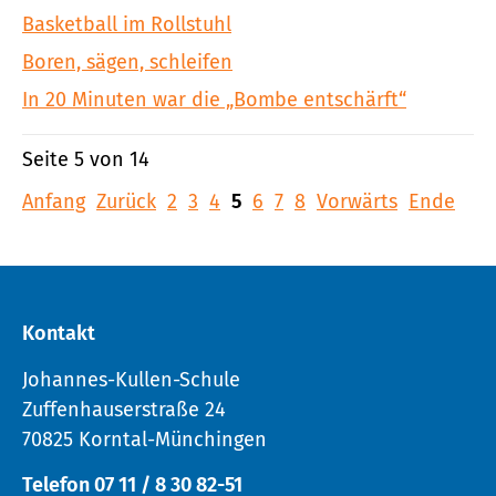
Basketball im Rollstuhl
Boren, sägen, schleifen
In 20 Minuten war die „Bombe entschärft“
Seite 5 von 14
Anfang
Zurück
2
3
4
5
6
7
8
Vorwärts
Ende
Kontakt
Johannes-Kullen-Schule
Zuffenhauserstraße 24
70825 Korntal-Münchingen
Telefon 07 11 / 8 30 82-51