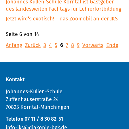
Johannes Kullen-Schule Korntal ist Gastgeber
des landesweiten Fachtags für Lehrerfortbildung
Jetzt wird‘s exotisch! – das Zoomobil an der JKS
Seite 6 von 14
Anfang
Zurück
3
4
5
6
7
8
9
Vorwärts
Ende
Kontakt
Johannes-Kullen-Schule
Zuffenhauserstraße 24
70825 Korntal-Münchingen
Telefon 07 11 / 8 30 82-51
info-jks@diakonie-bgk.de