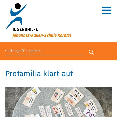
Suchbegriff eingeben
Suche star
Profamilia klärt auf