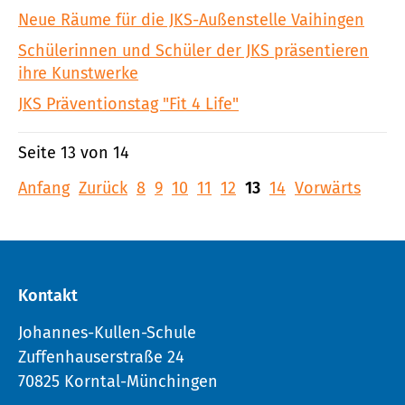
Neue Räume für die JKS-Außenstelle Vaihingen
Schülerinnen und Schüler der JKS präsentieren
ihre Kunstwerke
JKS Präventionstag "Fit 4 Life"
Seite 13 von 14
Anfang
Zurück
8
9
10
11
12
13
14
Vorwärts
Kontakt
Johannes-Kullen-Schule
Zuffenhauserstraße 24
70825 Korntal-Münchingen