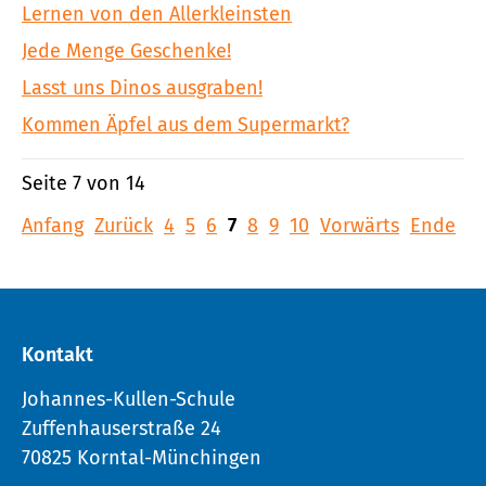
Lernen von den Allerkleinsten
Jede Menge Geschenke!
Lasst uns Dinos ausgraben!
Kommen Äpfel aus dem Supermarkt?
Seite 7 von 14
Anfang
Zurück
4
5
6
7
8
9
10
Vorwärts
Ende
Kontakt
Johannes-Kullen-Schule
Zuffenhauserstraße 24
70825 Korntal-Münchingen