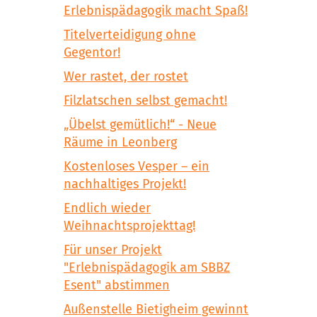
Erlebnispädagogik macht Spaß!
Titelverteidigung ohne
Gegentor!
Wer rastet, der rostet
Filzlatschen selbst gemacht!
„Übelst gemütlich!“ - Neue
Räume in Leonberg
Kostenloses Vesper – ein
nachhaltiges Projekt!
Endlich wieder
Weihnachtsprojekttag!
Für unser Projekt
"Erlebnispädagogik am SBBZ
Esent" abstimmen
Außenstelle Bietigheim gewinnt