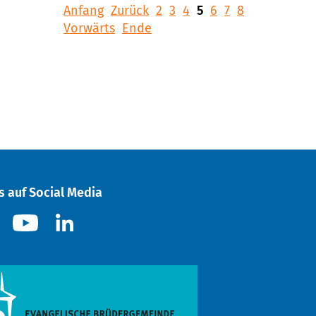
Anfang
Zurück
2
3
4
5
6
7
8
Vorwärts
Ende
s auf Social Media