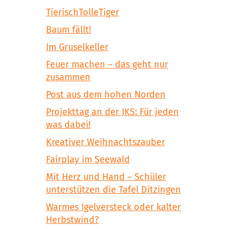
TierischTolleTiger
Baum fällt!
Im Gruselkeller
Feuer machen – das geht nur
zusammen
Post aus dem hohen Norden
Projekttag an der JKS: Für jeden
was dabei!
Kreativer Weihnachtszauber
Fairplay im Seewald
Mit Herz und Hand – Schüler
unterstützen die Tafel Ditzingen
Warmes Igelversteck oder kalter
Herbstwind?