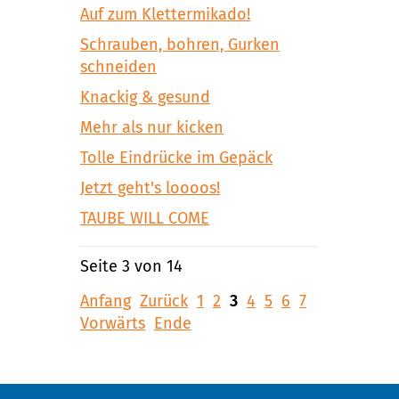
Auf zum Klettermikado!
Schrauben, bohren, Gurken
schneiden
Knackig & gesund
Mehr als nur kicken
Tolle Eindrücke im Gepäck
Jetzt geht's loooos!
TAUBE WILL COME
Seite 3 von 14
Anfang
Zurück
1
2
3
4
5
6
7
Vorwärts
Ende