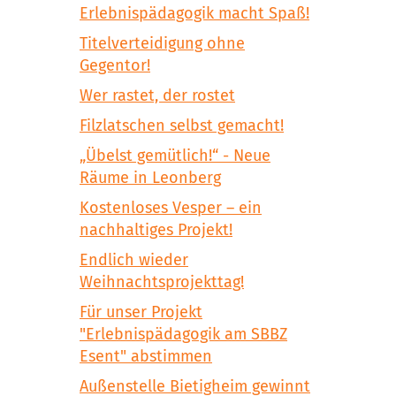
Erlebnispädagogik macht Spaß!
Titelverteidigung ohne
Gegentor!
Wer rastet, der rostet
Filzlatschen selbst gemacht!
„Übelst gemütlich!“ - Neue
Räume in Leonberg
Kostenloses Vesper – ein
nachhaltiges Projekt!
Endlich wieder
Weihnachtsprojekttag!
Für unser Projekt
"Erlebnispädagogik am SBBZ
Esent" abstimmen
Außenstelle Bietigheim gewinnt