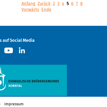
Anfang
Zurück
2
3
4
5
6
7
8
Vorwärts
Ende
s auf Social Media
Impressum