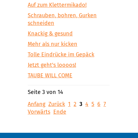
Auf zum Klettermikado!
Schrauben, bohren, Gurken
schneiden
Knackig & gesund
Mehr als nur kicken
Tolle Eindrücke im Gepäck
Jetzt geht's loooos!
TAUBE WILL COME
Seite 3 von 14
Anfang
Zurück
1
2
3
4
5
6
7
Vorwärts
Ende