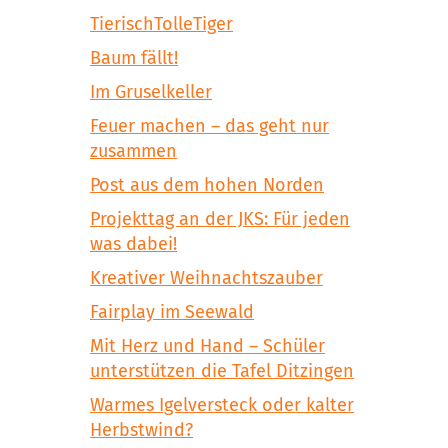
TierischTolleTiger
Baum fällt!
Im Gruselkeller
Feuer machen – das geht nur
zusammen
Post aus dem hohen Norden
Projekttag an der JKS: Für jeden
was dabei!
Kreativer Weihnachtszauber
Fairplay im Seewald
Mit Herz und Hand – Schüler
unterstützen die Tafel Ditzingen
Warmes Igelversteck oder kalter
Herbstwind?