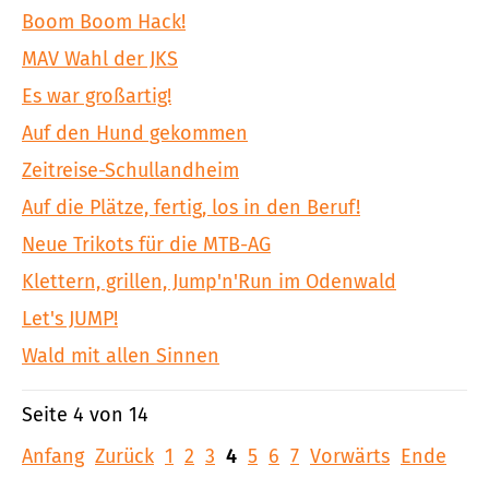
Boom Boom Hack!
MAV Wahl der JKS
Es war großartig!
Auf den Hund gekommen
Zeitreise-Schullandheim
Auf die Plätze, fertig, los in den Beruf!
Neue Trikots für die MTB-AG
Klettern, grillen, Jump'n'Run im Odenwald
Let's JUMP!
Wald mit allen Sinnen
Seite 4 von 14
Anfang
Zurück
1
2
3
4
5
6
7
Vorwärts
Ende