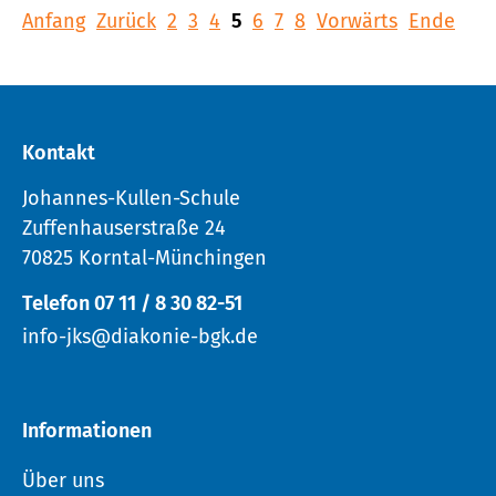
Anfang
Zurück
2
3
4
5
6
7
8
Vorwärts
Ende
Kontakt
Johannes-Kullen-Schule
Zuffenhauserstraße 24
70825 Korntal-Münchingen
Telefon 07 11 / 8 30 82-51
info-jks@diakonie-bgk.de
Informationen
Über uns