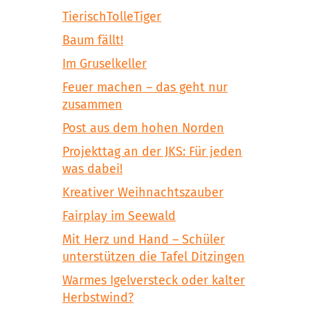
TierischTolleTiger
Baum fällt!
Im Gruselkeller
Feuer machen – das geht nur
zusammen
Post aus dem hohen Norden
Projekttag an der JKS: Für jeden
was dabei!
Kreativer Weihnachtszauber
Fairplay im Seewald
Mit Herz und Hand – Schüler
unterstützen die Tafel Ditzingen
Warmes Igelversteck oder kalter
Herbstwind?