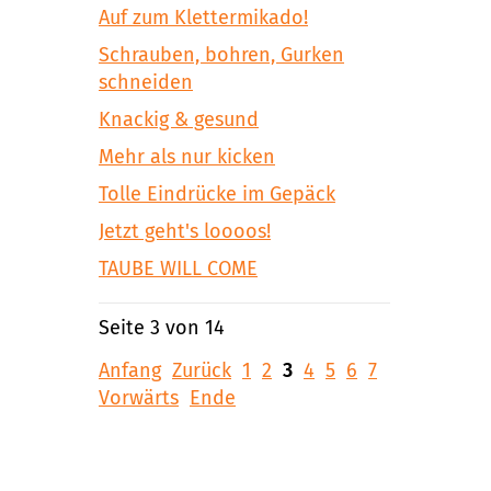
Auf zum Klettermikado!
Schrauben, bohren, Gurken
schneiden
Knackig & gesund
Mehr als nur kicken
Tolle Eindrücke im Gepäck
Jetzt geht's loooos!
TAUBE WILL COME
Seite 3 von 14
Anfang
Zurück
1
2
3
4
5
6
7
Vorwärts
Ende