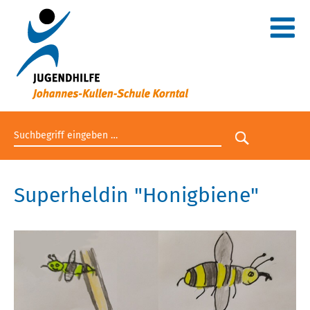
Suchbegriff eingeben
Suche star
Superheldin "Honigbiene"