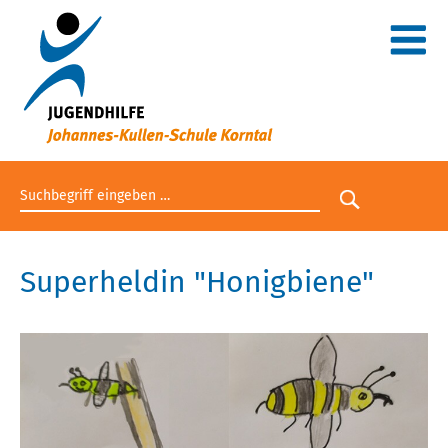
Suchbegriff eingeben
Suche star
Superheldin "Honigbiene"