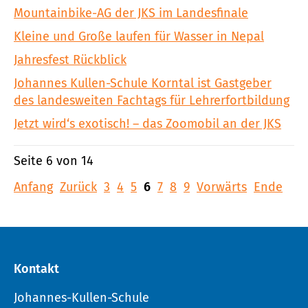
Mountainbike-AG der JKS im Landesfinale
Kleine und Große laufen für Wasser in Nepal
Jahresfest Rückblick
Johannes Kullen-Schule Korntal ist Gastgeber
des landesweiten Fachtags für Lehrerfortbildung
Jetzt wird‘s exotisch! – das Zoomobil an der JKS
Seite 6 von 14
Anfang
Zurück
3
4
5
6
7
8
9
Vorwärts
Ende
Kontakt
Johannes-Kullen-Schule