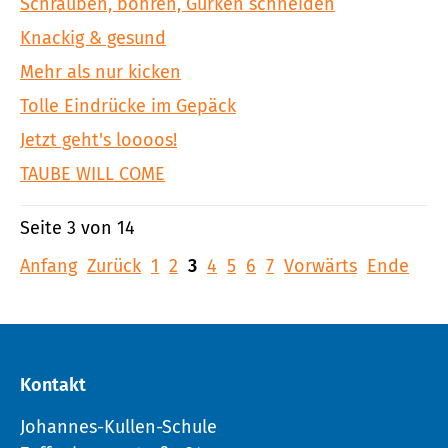
Schrauben, bohren, Gurken schneiden
Knackig & gesund
Mehr als nur kicken
Tolle Eindrücke im Gepäck
Jetzt geht's loooos!
TAUBE WILL COME
Seite 3 von 14
Anfang
Zurück
1
2
3
4
5
6
7
Vorwärts
Ende
Kontakt
Johannes-Kullen-Schule