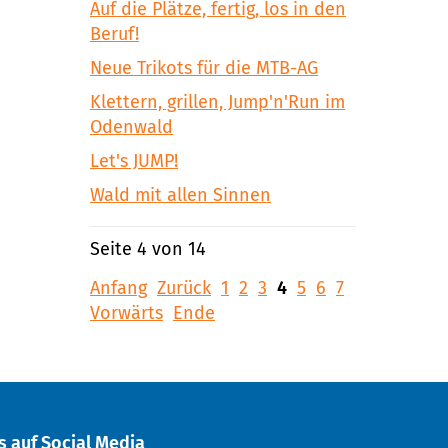
Auf die Plätze, fertig, los in den
Beruf!
Neue Trikots für die MTB-AG
Klettern, grillen, Jump'n'Run im
Odenwald
Let's JUMP!
Wald mit allen Sinnen
Seite 4 von 14
Anfang
Zurück
1
2
3
4
5
6
7
Vorwärts
Ende
s auf Social Media