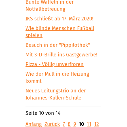
Bunte Waffeln in der
Notfallbetreuung
JKS schließt ab 17. März 2020!
Wie blinde Menschen Fußball
spielen
Besuch in der "Pippilothek"
Mit 3-D-Brille ins Gastgewerbe!
Pizza - Völlig unverfroren
Wie der Müll in die Heizung
kommt
Neues Leitungstrio an der
Johannes-Kullen-Schule
Seite 10 von 14
Anfang
Zurück
7
8
9
10
11
12