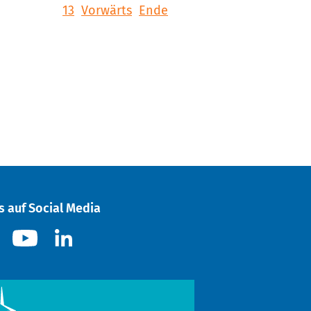
13
Vorwärts
Ende
s auf Social Media