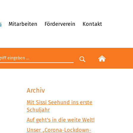
s
Mitarbeiten
Förderverein
Kontakt
egriff eingeben
Suche starten
Archiv
Mit Sissi Seehund ins erste
Schuljahr
Auf geht's in die weite Welt!
Unser „Corona-Lockdown-