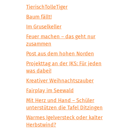
TierischTolleTiger
Baum fällt!
Im Gruselkeller
Feuer machen – das geht nur
zusammen
Post aus dem hohen Norden
Projekttag an der JKS: Für jeden
was dabei!
Kreativer Weihnachtszauber
Fairplay im Seewald
Mit Herz und Hand – Schüler
unterstützen die Tafel Ditzingen
Warmes Igelversteck oder kalter
Herbstwind?