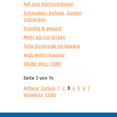
Auf zum Klettermikado!
Schrauben, bohren, Gurken
schneiden
Knackig & gesund
Mehr als nur kicken
Tolle Eindrücke im Gepäck
Jetzt geht's loooos!
TAUBE WILL COME
Seite 3 von 14
Anfang
Zurück
1
2
3
4
5
6
7
Vorwärts
Ende