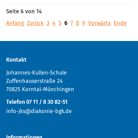
Seite 6 von 14
Anfang
Zurück
3
4
5
6
7
8
9
Vorwärts
Ende
Kontakt
Johannes-Kullen-Schule
Zuffenhauserstraße 24
70825 Korntal-Münchingen
Telefon 07 11 / 8 30 82-51
info-jks@diakonie-bgk.de
Informationen