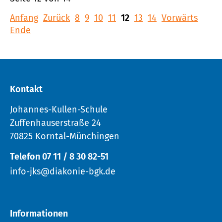
Anfang
Zurück
8
9
10
11
12
13
14
Vorwärts
Ende
Kontakt
Johannes-Kullen-Schule
Zuffenhauserstraße 24
70825 Korntal-Münchingen
Telefon 07 11 / 8 30 82-51
info-jks@diakonie-bgk.de
Informationen