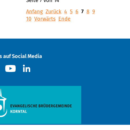
Seite 7 von 14
Anfang
Zurück
4
5
6
7
8
9
10
Vorwärts
Ende
s auf Social Media