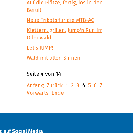
Auf die Plätze, fertig, los in den
Beruf!
Neue Trikots für die MTB-AG
Klettern, grillen, Jump'n'Run im
Odenwald
Let's JUMP!
Wald mit allen Sinnen
Seite 4 von 14
Anfang
Zurück
1
2
3
4
5
6
7
Vorwärts
Ende
s auf Social Media