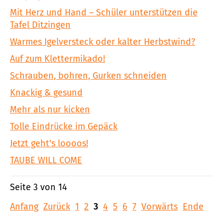
Mit Herz und Hand – Schüler unterstützen die
Tafel Ditzingen
Warmes Igelversteck oder kalter Herbstwind?
Auf zum Klettermikado!
Schrauben, bohren, Gurken schneiden
Knackig & gesund
Mehr als nur kicken
Tolle Eindrücke im Gepäck
Jetzt geht's loooos!
TAUBE WILL COME
Seite 3 von 14
Anfang
Zurück
1
2
3
4
5
6
7
Vorwärts
Ende